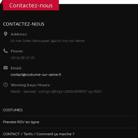
Contactez-nous
CONTACTEZ-NOUS
Address:
10 rue Jules Vanzuppe, 94200 Ivry sur seine
Phone:
06 25 62 27 16
Email:
contact@costume-sur-seine.fr
Working Days/Hours:
Mardi - Samedi : 10H30-18H30 UNIQUEMENT sur RDV
COSTUMES
Prendre RDV en ligne
CONTACT / Tarifs / Comment ça marche ?