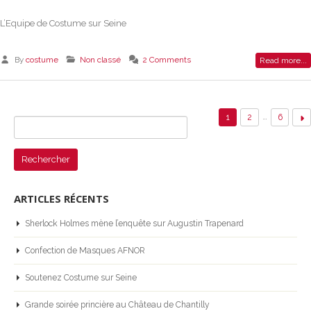
L’Equipe de Costume sur Seine
By
costume
Non classé
2 Comments
Read more...
…
1
2
6
Rechercher :
ARTICLES RÉCENTS
Sherlock Holmes mène l’enquête sur Augustin Trapenard
Confection de Masques AFNOR
Soutenez Costume sur Seine
Grande soirée princière au Château de Chantilly