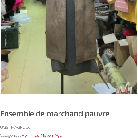
Ensemble de marchand pauvre
UGS :
MAGH1-16
Catégories :
Hommes
,
Moyen-Age