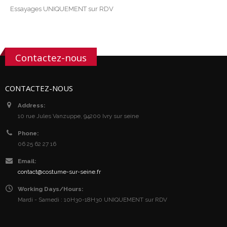
Essayages UNIQUEMENT sur RDV
Contactez-nous
CONTACTEZ-NOUS
Address:
10 rue Jules Vanzuppe, 94200 Ivry sur seine
Phone:
06 25 62 27 16
Email:
contact@costume-sur-seine.fr
Working Days/Hours:
Mardi - Samedi : 10H30-18H30 UNIQUEMENT sur RDV