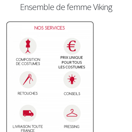
emble de femme Viking
Ens