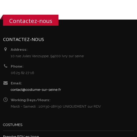
Contactez-nous
CONTACTEZ-NOUS
Address:
10 rue Jules Vanzuppe, 94200 Ivry sur seine
Phone:
06 25 62 27 16
Email:
contact@costume-sur-seine.fr
Working Days/Hours:
Mardi - Samedi : 10H30-18H30 UNIQUEMENT sur RDV
COSTUMES
Prendre RDV en ligne