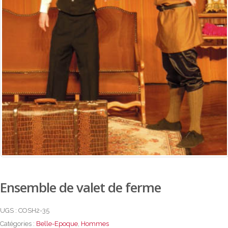
Ensemble de valet de ferme
UGS :
COSH2-35
Catégories :
Belle-Epoque
,
Hommes