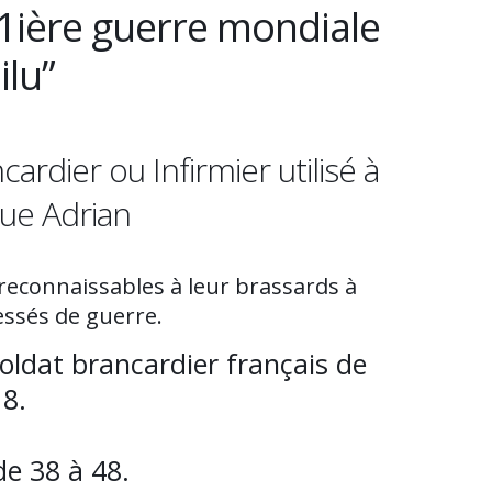
 1ière guerre mondiale
ilu”
rdier ou Infirmier utilisé à
que Adrian
 reconnaissables à leur brassards à
essés de guerre.
oldat brancardier français de
18.
de 38 à 48.