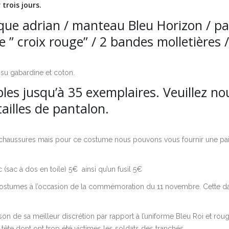
trois jours.
e adrian / manteau Bleu Horizon / pan
e ” croix rouge” / 2 bandes molletières 
ssu gabardine et coton.
les jusqu’à 35 exemplaires. Veuillez n
tailles de pantalon.
 chaussures mais pour ce costume nous pouvons vous fournir une pa
(sac à dos en toile) 5€ ainsi qu’un fusil 5€
stumes à l’occasion de la commémoration du 11 novembre. Cette date 
son de sa meilleur discrétion par rapport à l’uniforme Bleu Roi et ro
tête dont ont trop été victimes les soldats des tranchés.