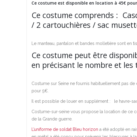
Ce costume est disponible en location à 45€ pour 
Ce costume comprends : Casqu
/ 2 cartouchières / sac musett
Le manteau, pantalon et bandes molletière sont en ti
Ce costume peut être disponib
en précisant le nombre et les 
Costume sur Seine ne fournis habituellement pas de
pour 5€.
Il est possible de louer en supplément : le havre-sac 
Costume-sur-seine vous propose la location de ce co
de la Grande guerre.
L’uniforme de soldat Bleu horizon
a été adopté en rai
en métal a été conçu pour prévenir les blessures à la 