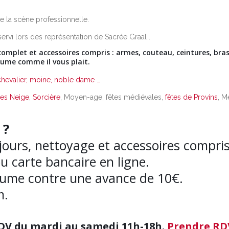
de la scène professionnelle.
rvi lors des représentation de Sacrée Graal .
omplet et accessoires compris : armes, couteau, ceintures, bras
tume comme il vous plait.
hevalier, moine, noble dame …
des Neige
,
Sorcière
, Moyen-age, fêtes médiévales,
fêtes de Provins
, M
 ?
ours, nettoyage et accessoires compris
 carte bancaire en ligne.
stume contre une avance de 10€.
m.
DV du mardi au samedi 11h-18h.
Prendre RDV