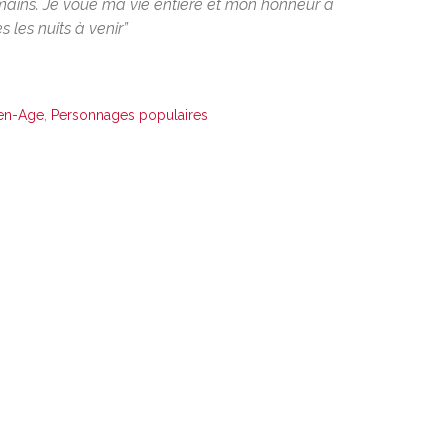
mains. Je voue ma vie entière et mon honneur à
s les nuits à venir”
en-Age
,
Personnages populaires