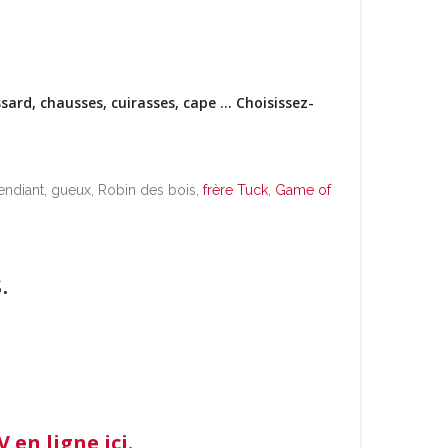
sard, chausses, cuirasses, cape … Choisissez-
endiant, gueux, Robin des bois,
frère Tuck
,
Game of
.
 en ligne ici.