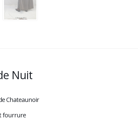
de Nuit
d de Chateaunoir
t fourrure