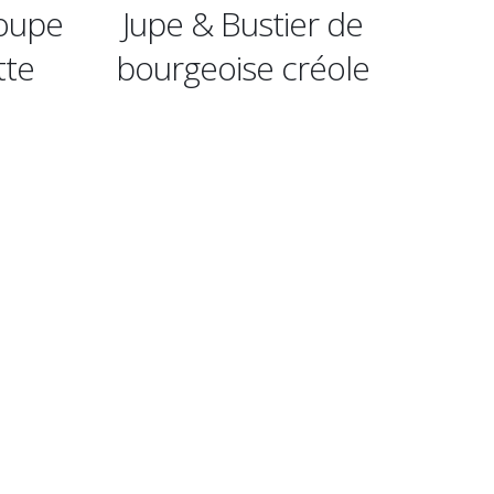
stier de
Jupe & Bustier de jour
e créole
pour extravagante