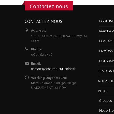
Contactez-nous
CONTACTEZ-NOUS
COSTUM
Address:
Prendre R
10 rue Jules Vanzuppe, 94200 Ivry sur
seine
CONTACT /
Phone:
Livraison
06 25 62 27 16
QUI SOM
Email:
contact@costume-sur-seine.fr
TEMOIGN
Working Days/Hours:
NOTRE HI
Mardi - Samedi : 10H30-18H30
UNIQUEMENT sur RDV
BLOG
Groupes –
Notre Stu