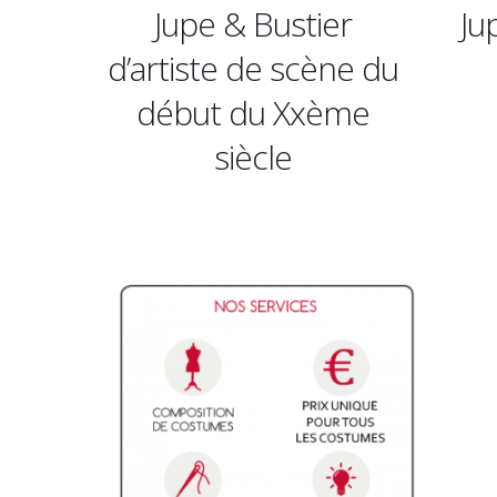
Bustier
Jupe & Bustier de
de scène du
noble dame
u Xxème
cle