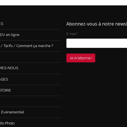
Abonnez-vous à notre newsl
ES
E-mail
*
DV en ligne
 Tarifs / Comment ça marche ?
MES-NOUS
AGES
STOIRE
 Événementiel
dio Photo