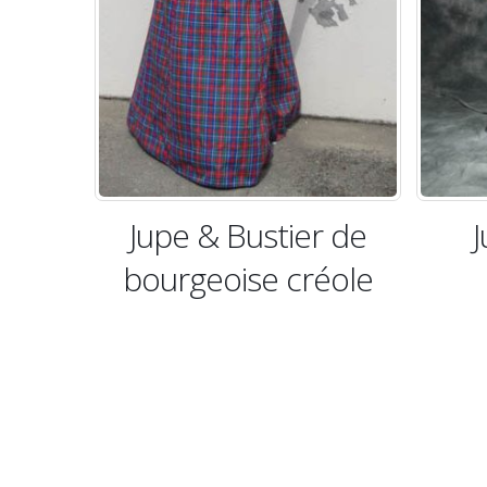
stier de
Jupe & Bustier
e créole
d’apparat