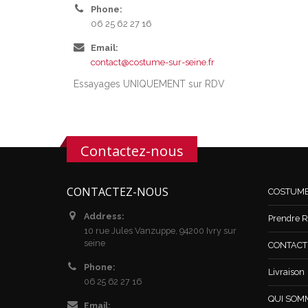
Phone:
06 25 62 27 16
Email:
contact@costume-sur-seine.fr
Essayages UNIQUEMENT sur RDV
Contactez-nous
CONTACTEZ-NOUS
COSTUM
Address:
Prendre R
10 rue Jules Vanzuppe, 94200 Ivry sur
seine
CONTACT /
Phone:
Livraison
06 25 62 27 16
QUI SOM
Email: