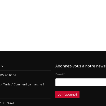
Abonnez-vous à notre newsl
ES
E-mail
*
DV en ligne
 Tarifs / Comment ça marche ?
MES-NOUS