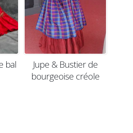
tier de
Jupe & Bustier à
 créole
crinoline