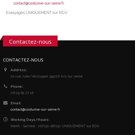
contact@costume-sur-seine.fr
Essayages UNIQUEMENT sur RDV
Contactez-nous
CONTACTEZ-NOUS
Address:
10 rue Jules Vanzuppe, 94200 Ivry sur seine
Phone:
06 25 62 27 16
Email:
contact@costume-sur-seine.fr
Working Days/Hours:
Mardi - Samedi : 10H30-18H30 UNIQUEMENT sur RDV