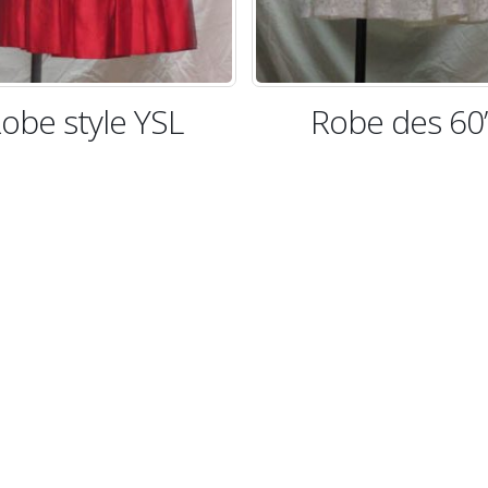
Robe des 60’s
Robe bustier
du so