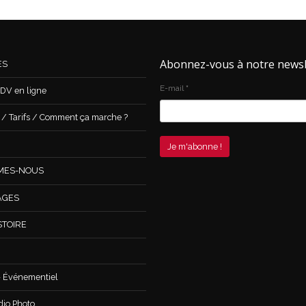
Abonnez-vous à notre newsl
ES
E-mail
*
DV en ligne
 Tarifs / Comment ça marche ?
MES-NOUS
AGES
STOIRE
 Événementiel
dio Photo