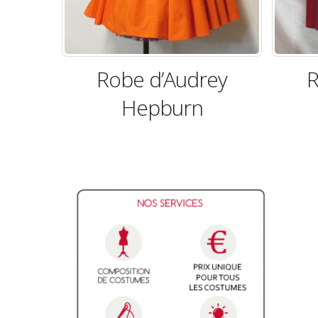
Audrey
Robe style YSL
urn