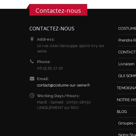
Contactez-nous
CONTACTEZ-NOUS
COSTUM
Address:
Prendre R
10 rue Jules Vanzuppe, 94200 Ivry sur
seine
CONTACT /
Phone:
Livraison
06 25 62 27 16
QUI SOM
Email:
contact@costume-sur-seine.fr
TEMOIGN
Working Days/Hours:
NOTRE HI
Mardi - Samedi : 10H30-18H30
UNIQUEMENT sur RDV
BLOG
Groupes –
Notre Stu