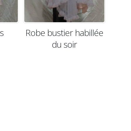
 habillée
Robe de Grease
ir