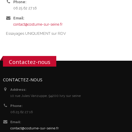
Phone:
06 25 62 27 16
Email:
contact@costume-sur-seine.fr
Essayages UNIQUEMENT sur RDV
Contactez-nous
CONTACTEZ-NOUS
Address:
10 rue Jules Vanzuppe, 94200 Ivry sur seine
Phone:
06 25 62 27 16
Email:
contact@costume-sur-seine.fr