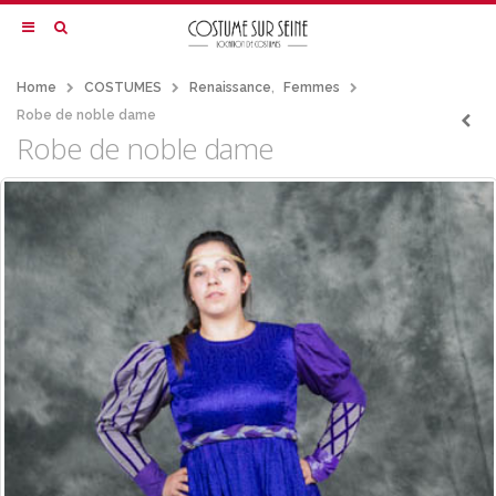
Home
COSTUMES
Renaissance
,
Femmes
Robe de noble dame
Robe de noble dame