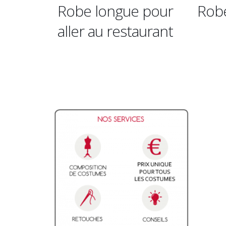
ue pour
Robe longue d’artiste
estaurant
années 20