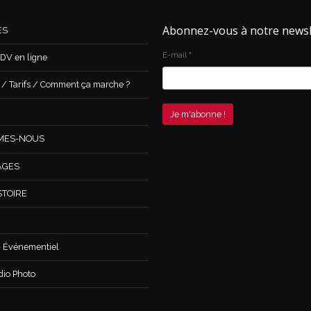
Abonnez-vous à notre newsl
ES
E-mail
*
DV en ligne
 Tarifs / Comment ça marche ?
MES-NOUS
AGES
STOIRE
 Événementiel
dio Photo