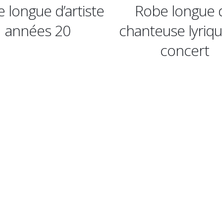
Robe longue de
Robe longue
chanteuse lyrique en
lyriq
concert