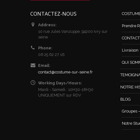
CONTACTEZ-NOUS
COSTUM
Address:
Prendre R
10 rue Jules Vanzuppe, 94200 Ivry sur
seine
CONTACT /
Phone:
Livraison
06 25 62 27 16
QUI SOM
Email:
contact@costume-sur-seine.fr
TEMOIGN
Working Days/Hours:
NOTRE HI
Mardi - Samedi : 10H30-18H30
UNIQUEMENT sur RDV
BLOG
Groupes –
Notre Stu