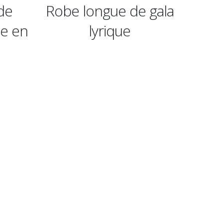
 de gala
Robe longue du soir
R
ue
des années folles