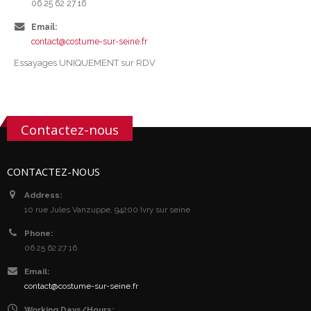
06 25 62 27 16
Email:
contact@costume-sur-seine.fr
Essayages UNIQUEMENT sur RDV
Contactez-nous
CONTACTEZ-NOUS
Address:
10 rue Jules Vanzuppe, 94200 Ivry sur seine
Phone:
06 25 62 27 16
Email:
contact@costume-sur-seine.fr
Working Days/Hours: