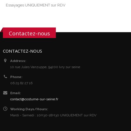
Essayages UNIQUEMENT sur RDV
Contactez-nous
CONTACTEZ-NOUS
Address:
10 rue Jules Vanzuppe, 94200 Ivry sur seine
Phone:
06 25 62 27 16
Email:
contact@costume-sur-seine.fr
Working Days/Hours:
Mardi - Samedi : 10H30-18H30 UNIQUEMENT sur RDV