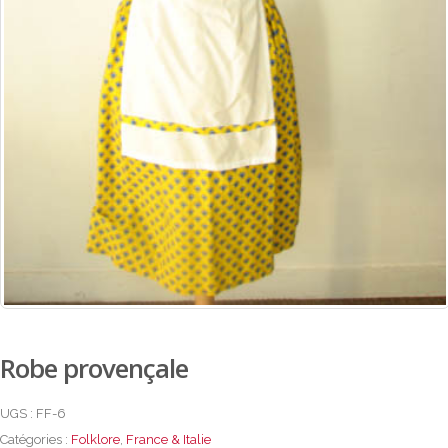
Robe provençale
UGS :
FF-6
Catégories :
Folklore
,
France & Italie