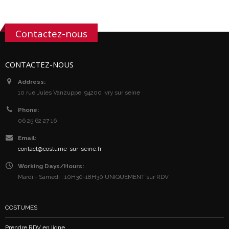
Contactez-nous
CONTACTEZ-NOUS
Address:
10 rue Jules Vanzuppe, 94200 Ivry sur seine
Phone:
06 25 62 27 16
Email:
contact@costume-sur-seine.fr
Working Days/Hours:
Mardi - Samedi : 10H30-18H30 UNIQUEMENT sur RDV
COSTUMES
Prendre RDV en ligne