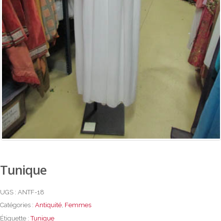
Tunique
UGS :
ANTF-18
Catégories :
Antiquité
,
Femmes
Étiquette :
Tunique