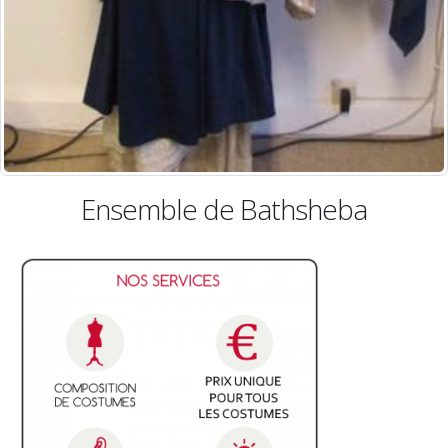
 de Bathsheba
Tu