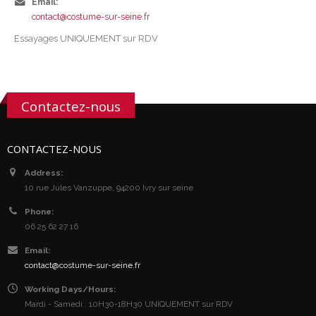
Email:
contact@costume-sur-seine.fr
Essayages UNIQUEMENT sur RDV
Contactez-nous
CONTACTEZ-NOUS
Address:
10 rue Jules Vanzuppe, 94200 Ivry sur seine
Phone:
06 25 62 27 16
Email:
contact@costume-sur-seine.fr
Working Days/Hours:
Mardi - Samedi : 10H30-18H30 UNIQUEMENT sur RDV