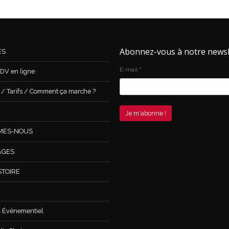
Abonnez-vous à notre newsl
ES
E-mail
*
DV en ligne
 Tarifs / Comment ça marche ?
MES-NOUS
AGES
STOIRE
 Événementiel