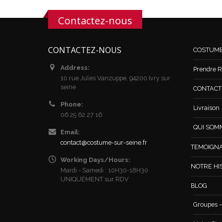
Contactez-nous
CONTACTEZ-NOUS
COSTUM
Address:
Prendre R
10 rue Jules Vanzuppe, 94200 Ivry sur
seine
CONTACT /
Phone:
Livraison
06 25 62 27 16
QUI SOM
Email:
contact@costume-sur-seine.fr
TEMOIGN
Working Days/Hours:
NOTRE HI
Mardi - Samedi : 10H30-18H30
UNIQUEMENT sur RDV
BLOG
Groupes –