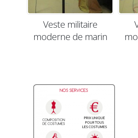
itaire
Veste militaire
e marin
moderne de marin