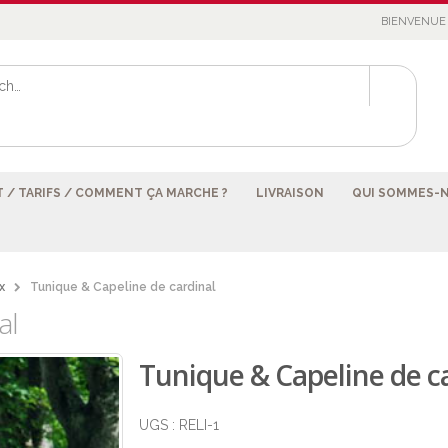
BIENVENUE 
 / TARIFS / COMMENT ÇA MARCHE ?
LIVRAISON
QUI SOMMES-
x
Tunique & Capeline de cardinal
al
Tunique & Capeline de c
UGS :
RELI-1