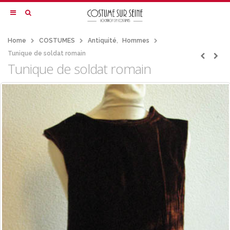
Home
COSTUMES
Antiquité
,
Hommes
Tunique de soldat romain
Tunique de soldat romain