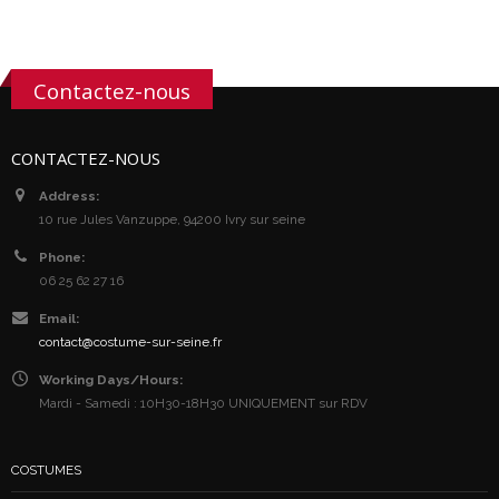
Contactez-nous
CONTACTEZ-NOUS
Address:
10 rue Jules Vanzuppe, 94200 Ivry sur seine
Phone:
06 25 62 27 16
Email:
contact@costume-sur-seine.fr
Working Days/Hours:
Mardi - Samedi : 10H30-18H30 UNIQUEMENT sur RDV
COSTUMES