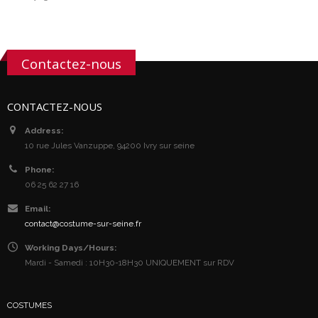
Contactez-nous
CONTACTEZ-NOUS
Address:
10 rue Jules Vanzuppe, 94200 Ivry sur seine
Phone:
06 25 62 27 16
Email:
contact@costume-sur-seine.fr
Working Days/Hours:
Mardi - Samedi : 10H30-18H30 UNIQUEMENT sur RDV
COSTUMES