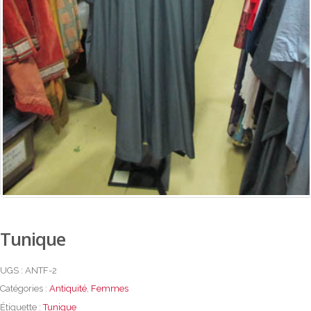
Tunique
UGS :
ANTF-2
Catégories :
Antiquité
,
Femmes
Étiquette :
Tunique