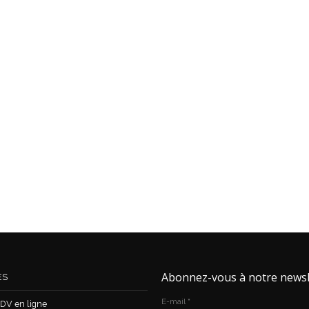
Abonnez-vous à notre newsl
ES
E-mail
*
DV en ligne