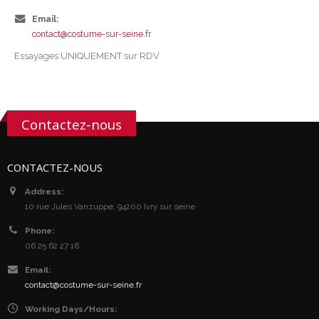
Email:
contact@costume-sur-seine.fr
Essayages UNIQUEMENT sur RDV
Contactez-nous
CONTACTEZ-NOUS
Address:
10 rue Jules Vanzuppe, 94200 Ivry sur seine
Phone:
06 25 62 27 16
Email:
contact@costume-sur-seine.fr
Working Days/Hours: