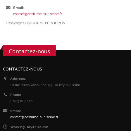
Email:
contact@costume-sur-seine.fr
Essayages UNIQUEMENT sur RDV
Contactez-nous
CONTACTEZ-NOUS
Address:
10 rue Jules Vanzuppe, 94200 Ivry sur seine
Phone:
06 25 62 27 16
Email:
contact@costume-sur-seine.fr
Working Days/Hours: