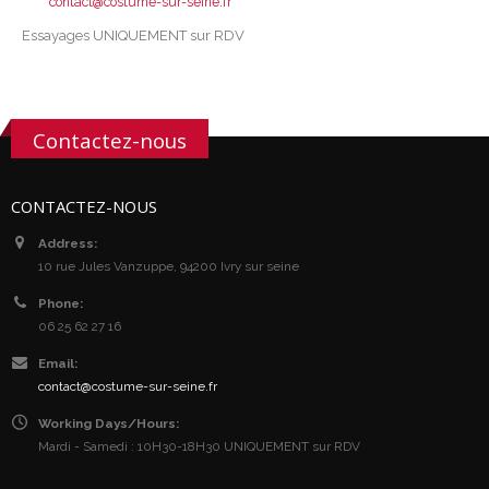
contact@costume-sur-seine.fr
Essayages UNIQUEMENT sur RDV
Contactez-nous
CONTACTEZ-NOUS
Address:
10 rue Jules Vanzuppe, 94200 Ivry sur seine
Phone:
06 25 62 27 16
Email:
contact@costume-sur-seine.fr
Working Days/Hours:
Mardi - Samedi : 10H30-18H30 UNIQUEMENT sur RDV