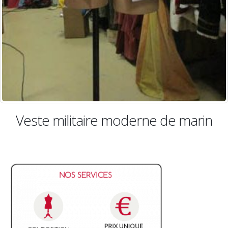
ilitaire moderne de marin
Veste m