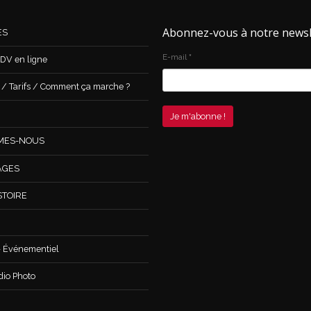
Abonnez-vous à notre newsl
ES
E-mail
*
DV en ligne
 Tarifs / Comment ça marche ?
MES-NOUS
AGES
STOIRE
 Événementiel
dio Photo