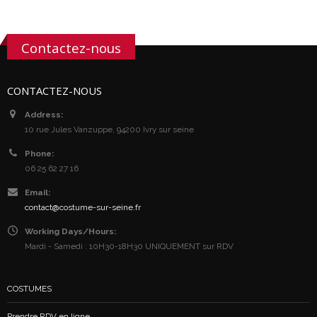
Contactez-nous
CONTACTEZ-NOUS
Address:
10 rue Jules Vanzuppe, 94200 Ivry sur seine
Phone:
06 25 62 27 16
Email:
contact@costume-sur-seine.fr
Working Days/Hours:
Mardi - Samedi : 10H30-18H30 UNIQUEMENT sur RDV
COSTUMES
Prendre RDV en ligne