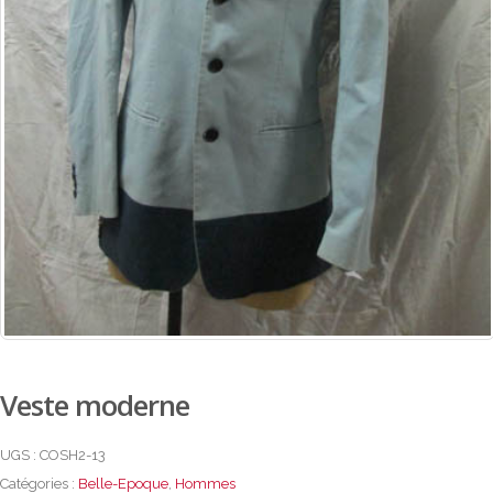
Veste moderne
UGS :
COSH2-13
Catégories :
Belle-Epoque
,
Hommes