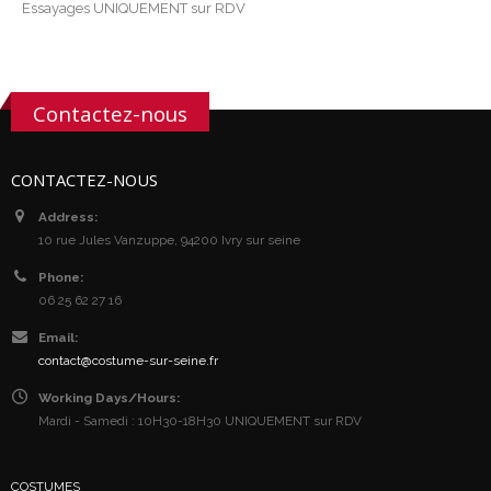
Essayages UNIQUEMENT sur RDV
Contactez-nous
CONTACTEZ-NOUS
Address:
10 rue Jules Vanzuppe, 94200 Ivry sur seine
Phone:
06 25 62 27 16
Email:
contact@costume-sur-seine.fr
Working Days/Hours:
Mardi - Samedi : 10H30-18H30 UNIQUEMENT sur RDV
COSTUMES