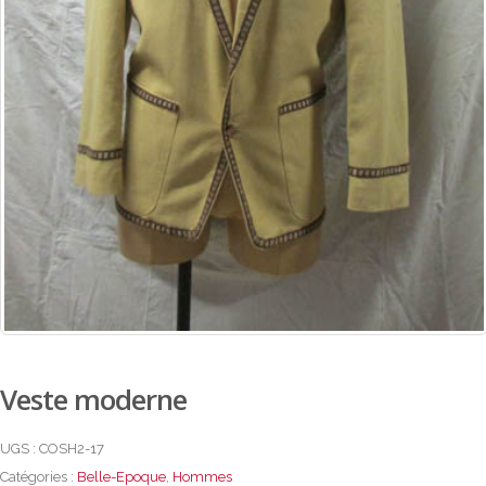
Veste moderne
UGS :
COSH2-17
Catégories :
Belle-Epoque
,
Hommes