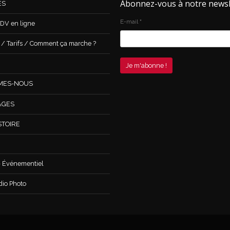
Abonnez-vous à notre newsl
ES
E-mail
*
DV en ligne
 Tarifs / Comment ça marche ?
MES-NOUS
AGES
STOIRE
 Événementiel
dio Photo