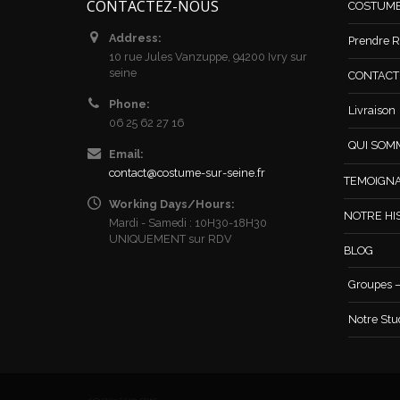
CONTACTEZ-NOUS
COSTUM
Address:
Prendre R
10 rue Jules Vanzuppe, 94200 Ivry sur
seine
CONTACT /
Phone:
Livraison
06 25 62 27 16
QUI SOM
Email:
contact@costume-sur-seine.fr
TEMOIGN
Working Days/Hours:
NOTRE HI
Mardi - Samedi : 10H30-18H30
UNIQUEMENT sur RDV
BLOG
Groupes –
Notre Stu