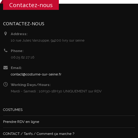
Contactez-nous
CONTACTEZ-NOUS
Address:
10 rue Jules Vanzuppe, 94200 Ivry sur seine
Phone:
06 25 62 27 16
Email:
contact@costume-sur-seine.fr
Working Days/Hours:
Mardi - Samedi : 10H30-18H30 UNIQUEMENT sur RDV
COSTUMES
Prendre RDV en ligne
CONTACT / Tarifs / Comment ça marche ?