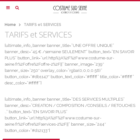
Home
TARIFS et SERVICES
TARIFS et SERVICES
[ultimate_info_banner banner_title=”UNE OFFRE UNIQUE”
banner_desc=”45 € /semaine SEULEMENT” button_text=”EN SAVOIR
PLUS” button_link=”url:http%3A%2F%2Fwww.costume-sur-
seine.fr%2Foffre%2Foffre-2%2F||” banner_image=”239″
banner_size=”250″ overlay_color=”rgba(0,0,0,0.56)”
button_color=”#db1147″ button_text_color=”#ffffff” title_color=”#ffffff”
desc_color=”#ffffff”]
[ultimate_info_banner banner_title=”DES SERVICES MULTIPLES”
banner_desc=”CREATION / COMPOSITION /CONSEILS / RETOUCHES
..” button_text=”EN SAVOIR PLUS”
button_link=”url:http%3A%2F%2Fwww.costume-sur-
seine.fr%2Foffre%2Fservices-2%2F||” banner_size=”244″
button_color=”#d12133″]