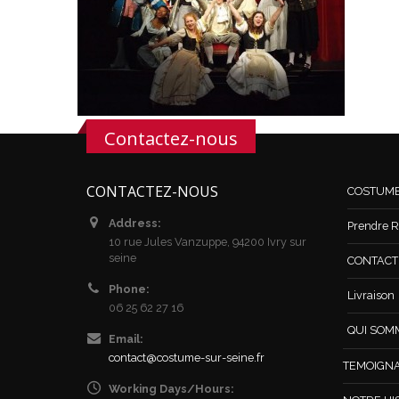
Contactez-nous
CONTACTEZ-NOUS
COSTUM
Address:
Prendre R
10 rue Jules Vanzuppe, 94200 Ivry sur
seine
CONTACT /
Phone:
Livraison
06 25 62 27 16
QUI SOM
Email:
contact@costume-sur-seine.fr
TEMOIGN
Working Days/Hours: