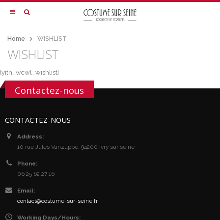
Home
WISHLIST
WISHLIST
[yith_wcwl_wishlist]
Contactez-nous
CONTACTEZ-NOUS
Address:
10 rue Jules Vanzuppe, 94200 Ivry sur seine
Phone:
06 25 62 27 16
Email:
contact@costume-sur-seine.fr
Working Days/Hours: