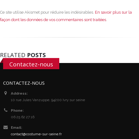
Ce site utilise Akismet pour réduire les indésirables.
En savoir plus sur la
façon dont les données de vos commentaires sont traitées
.
RELATED
POSTS
Contactez-nous
CONTACTEZ-NOUS
Address:
10 rue Jules Vanzuppe, 94200 Ivry sur seine
Phone:
06 25 62 27 16
Email:
contact@costume-sur-seine.fr