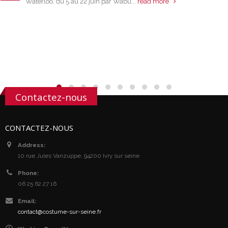
Waterloo, du 5 au 22 juin par Wabu...
read more
Contactez-nous
CONTACTEZ-NOUS
Address:
10 rue Jules Vanzuppe, 94200 Ivry sur seine
Phone:
06 25 62 27 16
Email:
contact@costume-sur-seine.fr