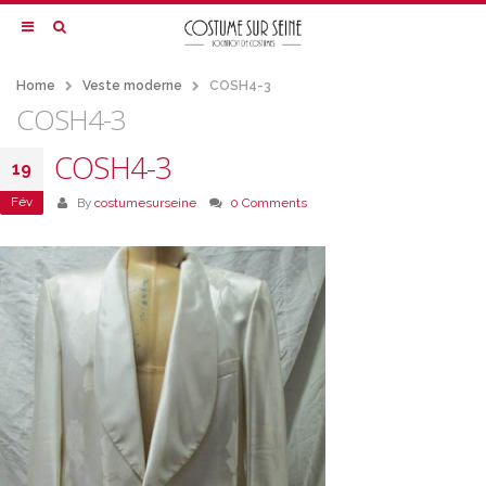
Home
Veste moderne
COSH4-3
COSH4-3
COSH4-3
19
Fév
By
costumesurseine
0 Comments