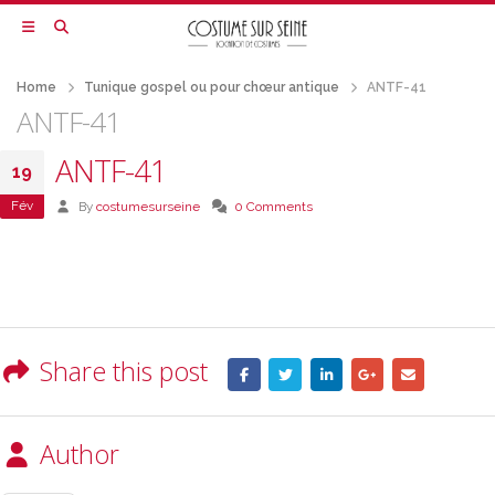
Home
Tunique gospel ou pour chœur antique
ANTF-41
ANTF-41
ANTF-41
19
Fév
By
costumesurseine
0 Comments
Share this post
Author