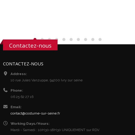
Contactez-nous
CONTACTEZ-NOUS
Address:
10 rue Jules Vanzuppe, 94200 Ivry sur seine
Phone:
06 25 62 27 16
Email:
contact@costume-sur-seine.fr
Working Days/Hours:
Mardi - Samedi : 10H30-18H30 UNIQUEMENT sur RDV