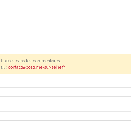
traitées dans les commentaires.
ail :
contact@costume-sur-seine.fr
.