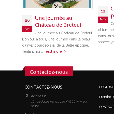
C
12
p
Une journée au
Nov
06
Château de Breteuil
C
Avr
et femme,
Une journée au Château de Breteuil
dans tous
Bonjour à tous, Une journée dans la peau
années 30
d'un(e) bourgeois(e) de la Belle époque...
Tentant non...
read more
Contactez-nous
CONTACTEZ-NOUS
COSTUM
Address:
Prendre R
10 rue Jules Vanzuppe, 94200 Ivry sur
seine
CONTACT /