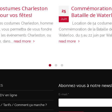
ostumes Charleston
Commémoration 
25
our vos fêtes!
Bataille de Water
Juin
es costumes Charleston, homme
Location de 54 costumes
 vous permettra de vous fondre
Commémoration de la Bataille d
 les événements Charleston, ou
Waterloo, du 5 au 22 juin par Wab
, dans...
read more
read more
Abonnez-vous à notre newsl
ES
E-mail
*
DV en ligne
 Tarifs / Comment ça marche ?