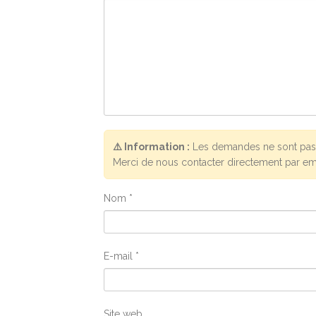
⚠️ Information :
Les demandes ne sont pas 
Merci de nous contacter directement par em
Nom
*
E-mail
*
Site web