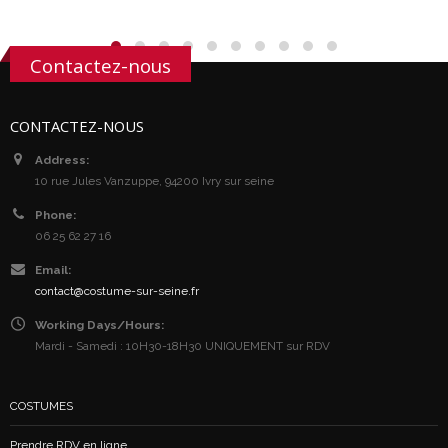
Contactez-nous
CONTACTEZ-NOUS
Address:
10 rue Jules Vanzuppe, 94200 Ivry sur seine
Phone:
06 25 62 27 16
Email:
contact@costume-sur-seine.fr
Working Days/Hours:
Mardi - Samedi : 10H30-18H30 UNIQUEMENT sur RDV
COSTUMES
Prendre RDV en ligne