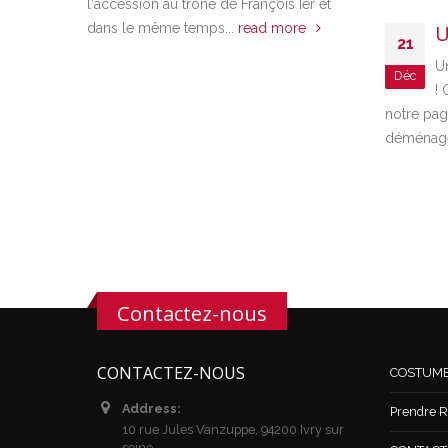
l'accession au trône de François Ier et
Une n
dans le même temps...
read more
21
Une nou
Déc
! Comme
notre page, ce
déménagé...
re
Contactez-nous
CONTACTEZ-NOUS
COSTUM
Address:
Prendre R
10 rue Jules Vanzuppe, 94200 Ivry sur
seine