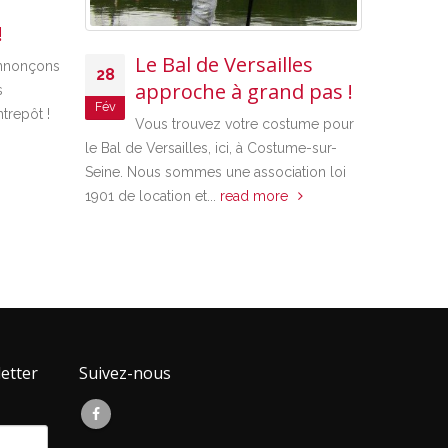
Le Bal de Versailles
ons
28
approche à grand pas !
Les F
Fév
12
 !
2017, 
Vous trouvez votre costume pour
Jan
le Bal de Versailles, ici, à Costume-sur-
Glaces
Seine. Nous sommes une association loi
Les Fêtes Galant
1901 de location et...
read more
événement annue
Versailles. Cette
read more
etter
Suivez-nous