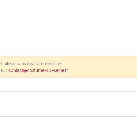
traitées dans les commentaires.
ail :
contact@costume-sur-seine.fr
.