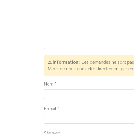
⚠️ Information :
Les demandes ne sont pas 
Merci de nous contacter directement par em
Nom
*
E-mail
*
Site web