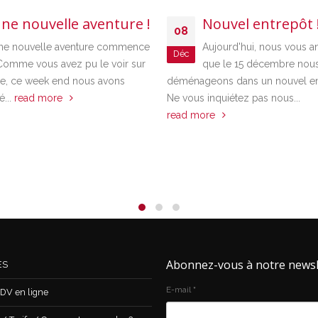
ouvelle aventure !
Nouvel entrepôt !
08
velle aventure commence
Aujourd'hui, nous vous annonç
Déc
 vous avez pu le voir sur
que le 15 décembre nous
 week end nous avons
déménageons dans un nouvel entrepôt
ad more
Ne vous inquiétez pas nous...
read more
Abonnez-vous à notre newsl
ES
E-mail
*
DV en ligne