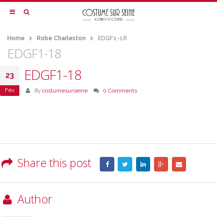
Home
Robe Charleston
EDGF1-18
EDGF1-18
EDGF1-18
23
Fév
By
costumesurseine
0 Comments
Share this post
Author