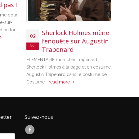
 pas !
ume pour
me-sur-
ion loi
Sherlock Holmes mène
C
03
25
l’enquête sur Augustin
Un
Avr
Jan
Trapenard
co
nos client
ELEMENTAIRE mon cher Trapenard !
corsaire. 
Sherlock Holmes à la page et en costume.
Augustin Trapenard dans le costume de
Costume...
read more
etter
Suivez-nous