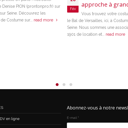
approche à grand
de Denise PION (prontonpro.fr) sur
Fév
ur Seine. Découvrez les
Vous trouvez votre cost
 de Costume sur...
read more
le Bal de Versailles, ici, à Costu
Seine. Nous sommes une associat
1901 de location et...
read more
Abonnez-vous à notre newsl
ES
E-mail
*
DV en ligne