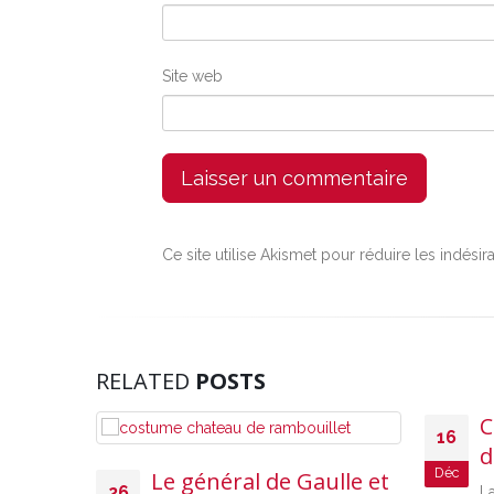
Site web
Ce site utilise Akismet pour réduire les indésir
RELATED
POSTS
C
16
d
Déc
Le général de Gaulle et
26
La