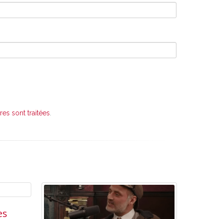
es sont traitées
.
es