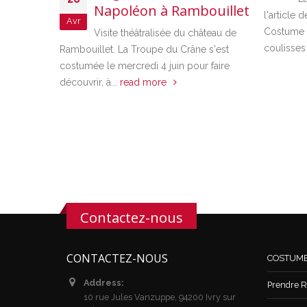
Napoléon à Rambouillet
l'article 
Avr
Costume s
Visite théâtralisée du château de
coulisses
Rambouillet. La Troupe du Crâne s'est
costumée le mercredi 4 juin pour faire
découvrir, à...
read more
Contactez-nous
CONTACTEZ-NOUS
COSTUM
Address:
Prendre R
10 rue Jules Vanzuppe, 94200 Ivry sur