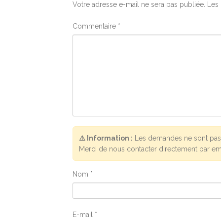
Votre adresse e-mail ne sera pas publiée.
Les 
Commentaire
*
⚠️ Information :
Les demandes ne sont pas 
Merci de nous contacter directement par em
Nom
*
E-mail
*