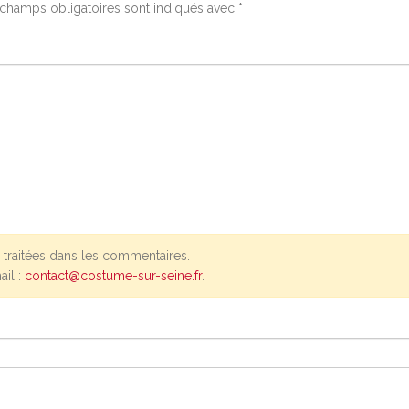
champs obligatoires sont indiqués avec
*
traitées dans les commentaires.
ail :
contact@costume-sur-seine.fr
.