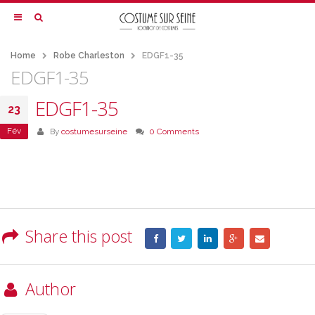
Home
Robe Charleston
EDGF1-35
EDGF1-35
EDGF1-35
23
Fév
By
costumesurseine
0 Comments
Share this post
Author