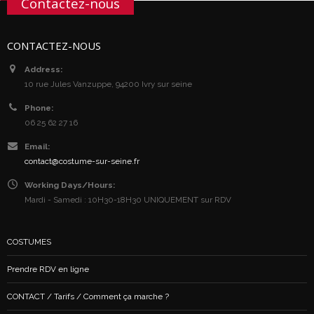
Contactez-nous
CONTACTEZ-NOUS
Address:
10 rue Jules Vanzuppe, 94200 Ivry sur seine
Phone:
06 25 62 27 16
Email:
contact@costume-sur-seine.fr
Working Days/Hours:
Mardi - Samedi : 10H30-18H30 UNIQUEMENT sur RDV
COSTUMES
Prendre RDV en ligne
CONTACT / Tarifs / Comment ça marche ?