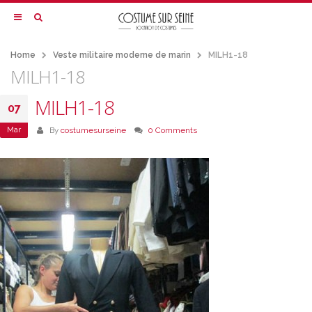
Home
Veste militaire moderne de marin
MILH1-18
MILH1-18
MILH1-18
07
Mar
By
costumesurseine
0 Comments