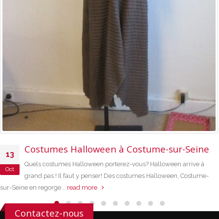
Costumes Halloween à Costume-sur-Seine
Quels costumes Halloween porterez-vous? Halloween arrive à
grand pas ! Il faut y penser! Des costumes Halloween, Costume-
ne en regorge...
read more
Contactez-nous