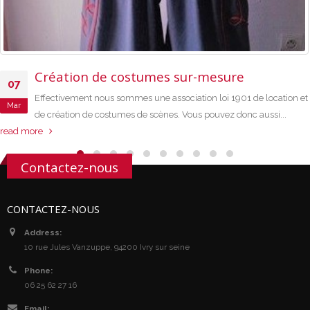
Création de costumes sur-mesure
07
Effectivement nous sommes une association loi 1901 de location et
Mar
de création de costumes de scènes. Vous pouvez donc aussi...
read more
Contactez-nous
CONTACTEZ-NOUS
Address:
10 rue Jules Vanzuppe, 94200 Ivry sur seine
Phone:
06 25 62 27 16
Email: