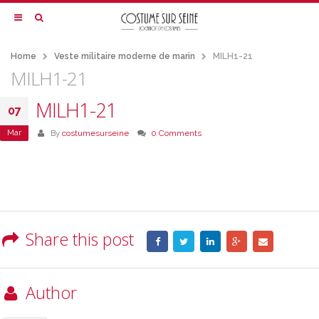
Home
Veste militaire moderne de marin
MILH1-21
MILH1-21
MILH1-21
07
Mar
By
costumesurseine
0 Comments
Share this post
Author