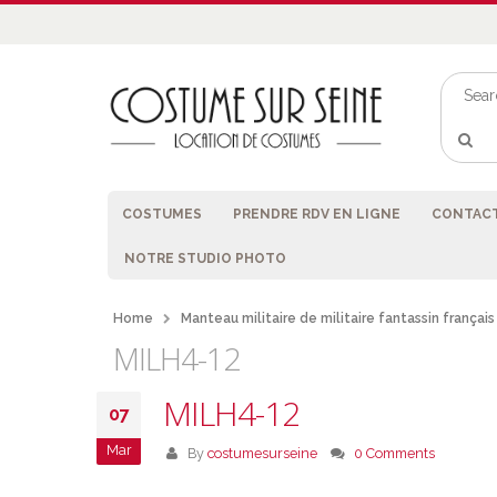
COSTUMES
PRENDRE RDV EN LIGNE
CONTACT
NOTRE STUDIO PHOTO
Home
Manteau militaire de militaire fantassin français
MILH4-12
MILH4-12
07
Mar
By
costumesurseine
0 Comments