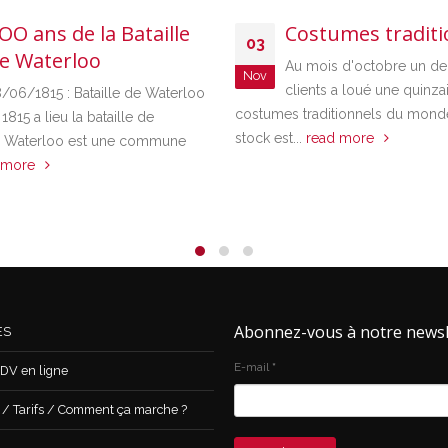
OO ans de la Bataille
Costumes traditi
03
e Waterloo
Au mois d'octobre un de
Nov
clients a loué une quinza
8/06/1815 : Bataille de Waterloo
costumes traditionnels du mond
 1815 a lieu la bataille de
stock est...
read more
. Waterloo est une commune
 more
Abonnez-vous à notre newsl
ES
E-mail
*
DV en ligne
 Tarifs / Comment ça marche ?