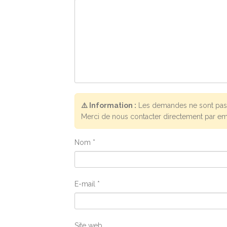
⚠️ Information :
Les demandes ne sont pas 
Merci de nous contacter directement par em
Nom
*
E-mail
*
Site web