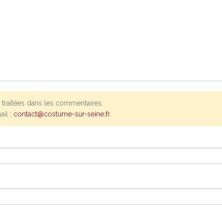
traitées dans les commentaires.
ail :
contact@costume-sur-seine.fr
.