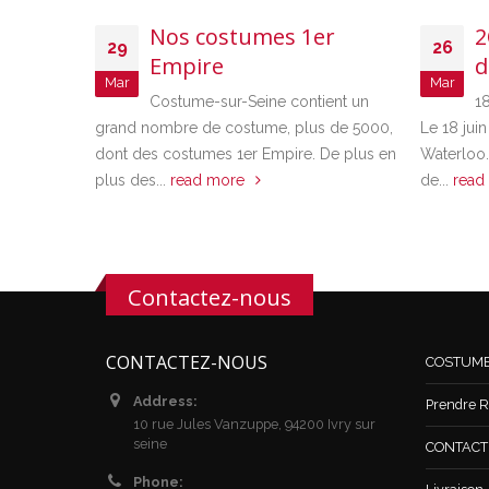
Nos costumes 1er
2
29
26
Empire
d
Mar
Mar
Costume-sur-Seine contient un
1
grand nombre de costume, plus de 5000,
Le 18 juin
dont des costumes 1er Empire. De plus en
Waterloo
plus des...
read more
de...
read
Contactez-nous
CONTACTEZ-NOUS
COSTUM
Address:
Prendre R
10 rue Jules Vanzuppe, 94200 Ivry sur
seine
CONTACT /
Phone: