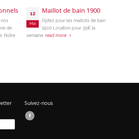
onnels
Maillot de bain 1900
C
12
25
 nos
Optez pour les maillots de bain
Un
Mai
Jan
ine de
1900 Location pour 35€ la
co
e. Notre
semaine.
read more
nos client
corsaire. 
etter
Suivez-nous