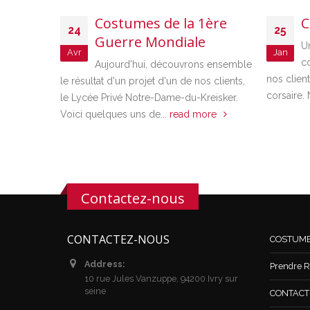
Costumes de la 1ère
C
24
25
Guerre Mondiale
U
Avr
Jan
co
Aujourd'hui, découvrons ensemble
nos clien
le résultat d'un projet d'un de nos clients,
corsaire. 
le Lycée Privé Notre-Dame-du-Kreisker.
Voici quelques uns de...
read more
Contactez-nous
CONTACTEZ-NOUS
COSTUM
Address:
Prendre R
10 rue Jules Vanzuppe, 94200 Ivry sur
seine
CONTACT /