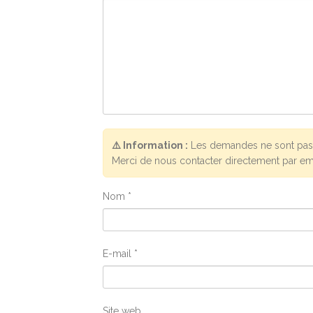
⚠️ Information :
Les demandes ne sont pas 
Merci de nous contacter directement par em
Nom
*
E-mail
*
Site web