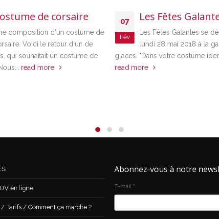
ostume de corsaire
Les Fêtes Galant
07
ne composition d'un costume de
Les Fêtes Galantes se dé
Fév
rsaire. Voici le retour d'un de
lundi 28 mai 2018 à la ga
ts, qui souhaitait un costume de
glaces. "Dans votre costume ident
Nous...
read more
read more
Abonnez-vous à notre newsl
ES
E-mail
*
DV en ligne
 Tarifs / Comment ça marche ?