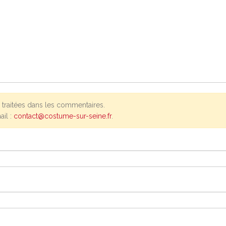
traitées dans les commentaires.
ail :
contact@costume-sur-seine.fr
.