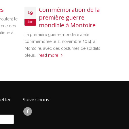
es
Commémoration de la
19
première guerre
F
roulent le
17
Jan
mondiale à Montoire
C
lerie des
Avr
ique à...
La première guerre mondiale a été
Le
commémorée le 11 novembre 2014, à
des fêtes
Montoire, avec des costumes de soldats
Versailles
bleus...
read more
propose l
etter
Suivez-nous