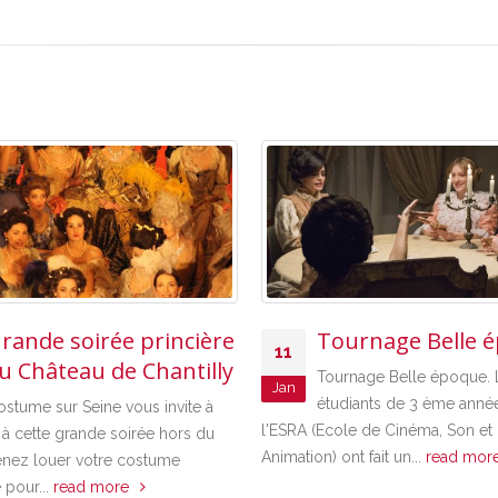
rande soirée princière
Tournage Belle 
11
u Château de Chantilly
Tournage Belle époque. 
Jan
étudiants de 3 ème anné
ostume sur Seine vous invite à
l'ESRA (Ecole de Cinéma, Son et
r à cette grande soirée hors du
Animation) ont fait un...
read mor
enez louer votre costume
 pour...
read more