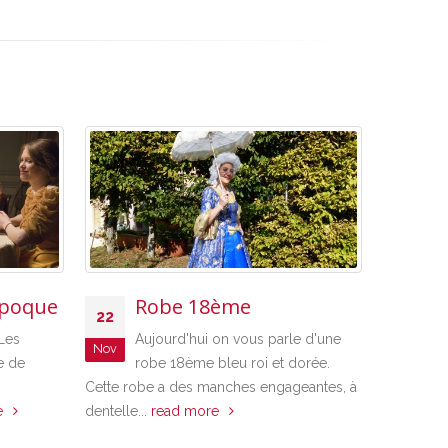
époque
Robe 18ème
L
22
21
p
Les
Aujourd'hui on vous parle d'une
Nov
Fév
m
e de
robe 18ème bleu roi et dorée.
nouvel
Cette robe a des manches engageantes, à
e
dentelle...
read more
Vous êtes
une locat