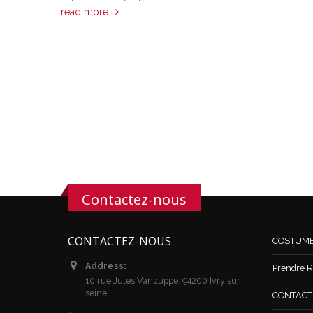
read more
Contactez-nous
CONTACTEZ-NOUS
COSTUM
Address:
Prendre R
10 rue Jules Vanzuppe, 94200 Ivry sur
seine
CONTACT /