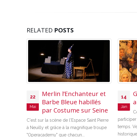
RELATED
POSTS
Merlin l’Enchanteur et
G
22
14
Barbe Bleue habillés
a
Mai
Jan
par Costume sur Seine
C
participe
C'est sur la scène de l'Espace Saint Pierre
temps. V
à Neuilly et grâce à la magnifique troupe
historique
"Operacademy" que chacun...