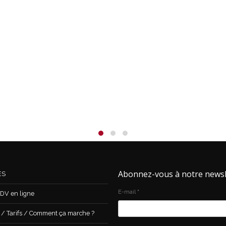
Abonnez-vous à notre newsl
ES
E-mail
*
DV en ligne
 Tarifs / Comment ça marche ?