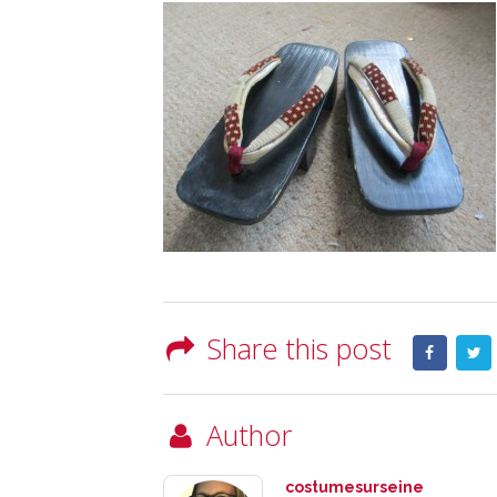
Share this post
Author
costumesurseine