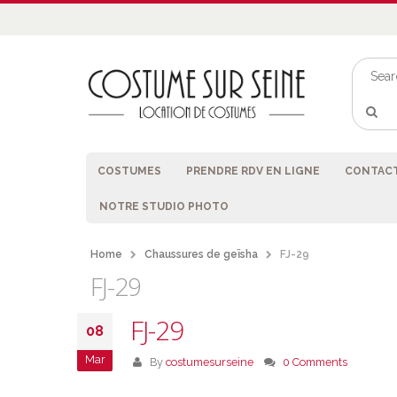
COSTUMES
PRENDRE RDV EN LIGNE
CONTACT
NOTRE STUDIO PHOTO
Home
Chaussures de geïsha
FJ-29
FJ-29
FJ-29
08
Mar
By
costumesurseine
0 Comments