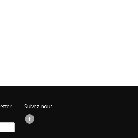
de temps 
particulier
etter
Suivez-nous