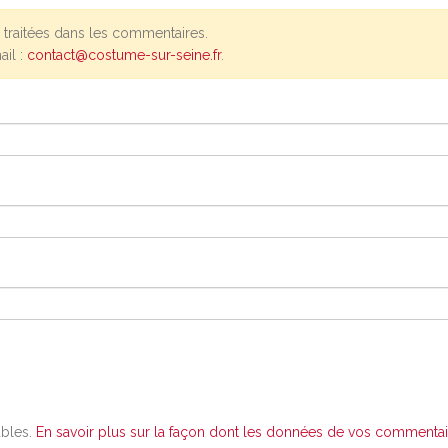
traitées dans les commentaires.
ail :
contact@costume-sur-seine.fr
.
ables.
En savoir plus sur la façon dont les données de vos commentair