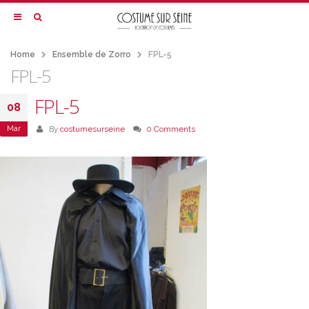
Home
Ensemble de Zorro
FPL-5
FPL-5
FPL-5
08
Mar
By
costumesurseine
0 Comments