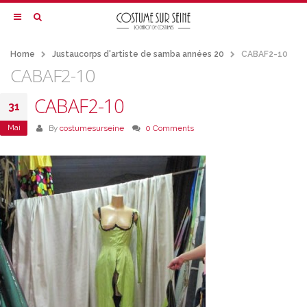
Home
Justaucorps d'artiste de samba années 20
CABAF2-10
CABAF2-10
CABAF2-10
31
Mai
By
costumesurseine
0 Comments