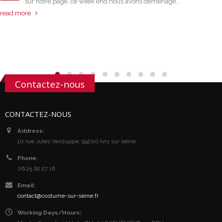
sur notre page, ce week end nous avons déménagé...
read more
Contactez-nous
CONTACTEZ-NOUS
Address:
10 rue Jules Vanzuppe, 94200 Ivry sur seine
Phone:
06 25 62 27 16
Email:
contact@costume-sur-seine.fr
Working Days/Hours: