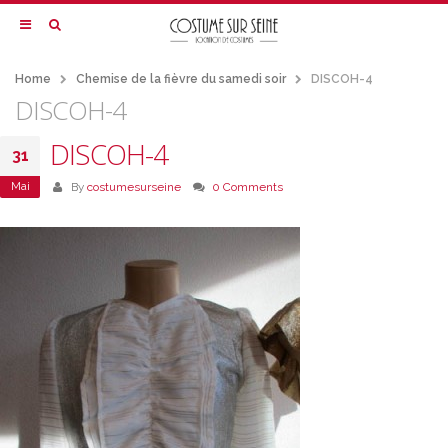
Home
Chemise de la fièvre du samedi soir
DISCOH-4
DISCOH-4
DISCOH-4
31
Mai
By
costumesurseine
0 Comments