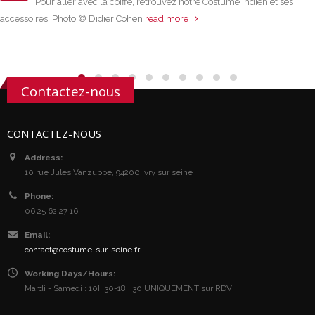
Pour aller avec la coiffe, retrouvez notre Costume Indien et ses
accessoires! Photo © Didier Cohen
read more
Contactez-nous
CONTACTEZ-NOUS
Address:
10 rue Jules Vanzuppe, 94200 Ivry sur seine
Phone:
06 25 62 27 16
Email:
contact@costume-sur-seine.fr
Working Days/Hours:
Mardi - Samedi : 10H30-18H30 UNIQUEMENT sur RDV