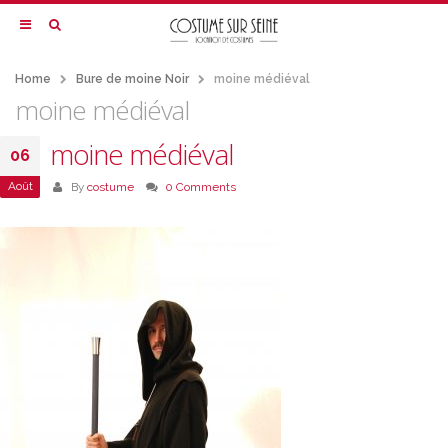
Home
Bure de moine Noir
moine médiéval
moine médiéval
moine médiéval
06
Août
By
costume
0 Comments