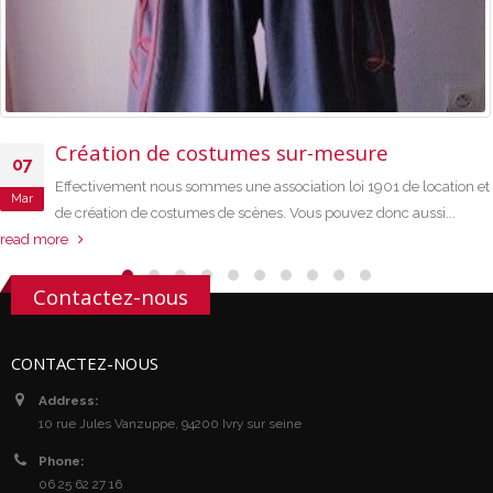
Création de costumes sur-mesure
07
Effectivement nous sommes une association loi 1901 de location et
Mar
de création de costumes de scènes. Vous pouvez donc aussi...
read more
Contactez-nous
CONTACTEZ-NOUS
Address:
10 rue Jules Vanzuppe, 94200 Ivry sur seine
Phone:
06 25 62 27 16