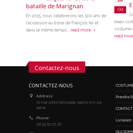
E
bataille de Marignan
Oct
C
En 2015, nous célébrerons les 500 ans de
beau cos
l'accession au trône de François Ier et
costume es
dans le même temps...
read more
read mo
Contactez-nous
CONTACTEZ-NOUS
COSTUM
Address:
Prendre R
10 rue Jules Vanzuppe, 94200 Ivry sur
seine
CONTACT /
Phone:
Livraison
06 25 62 27 16
QUI SOM