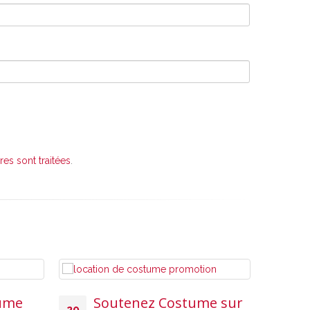
es sont traitées
.
tume
Soutenez Costume sur
S
20
15