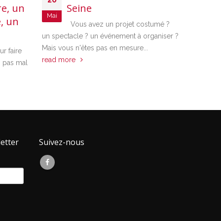
e, un
Seine
z
Mai
Déc
, un
Vous avez un projet costumé ?
Un
un spectacle ? un événement à organiser ?
peu coura
Mais vous n'êtes pas en mesure...
fait! Dans
r faire
read more
mariage, u
s pas mal
etter
Suivez-nous