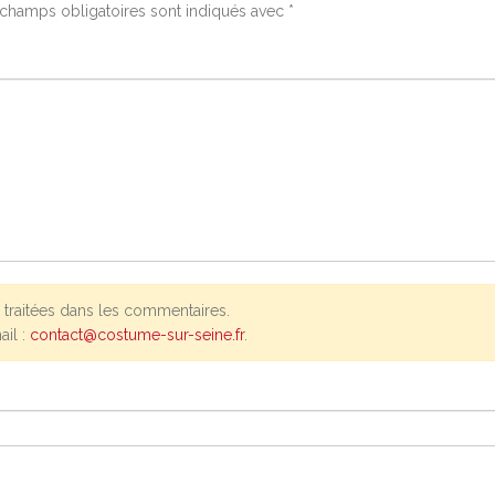
champs obligatoires sont indiqués avec
*
traitées dans les commentaires.
ail :
contact@costume-sur-seine.fr
.