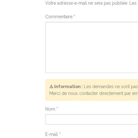
Votre adresse e-mail ne sera pas publiée.
Les 
Commentaire
*
⚠️ Information :
Les demandes ne sont pas 
Merci de nous contacter directement par em
Nom
*
E-mail
*